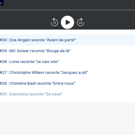
#30 : Eve Angeli raconte "Avant de partir"
#29 : MC Solaar raconte "Bouge de là"
28 : Lorie raconte "Je vais vite"
#27 : Christophe Willem raconte "Jacques a dit"
#26 : Chimène Badi raconte "Entre nous"
#25 : Indochine raconte "3e sexe"
#24 : Zaho raconte "C'est chelou"
#23 : Patrick Bruel raconte "Au café des délices"
#22 : Kyo raconte "Le chemin"