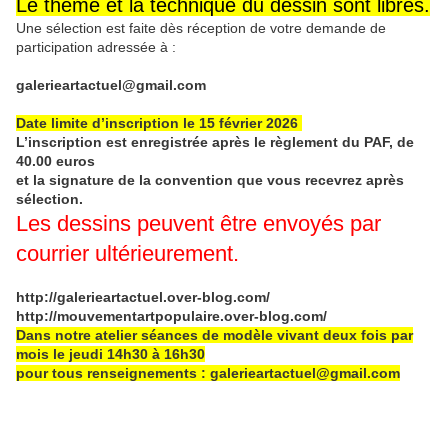
Le thème et la technique du dessin sont libres.
Une sélection est faite dès réception de votre demande de
participation adressée à :
galerieartactuel@gmail.com
Date limite d’inscription le 15 février 2026
L’inscription est enregistrée après le règlement du PAF, de
40.00 euros
et la signature de la convention que vous recevrez après
sélection.
Les dessins peuvent être envoyés par
courrier ultérieurement.
http://galerieartactuel.over-blog.com/
http://mouvementartpopulaire.over-blog.com/
Dans notre atelier séances de modèle vivant deux fois par
mois le jeudi 14h30 à 16h30
pour tous renseignements : galerieartactuel@gmail.com