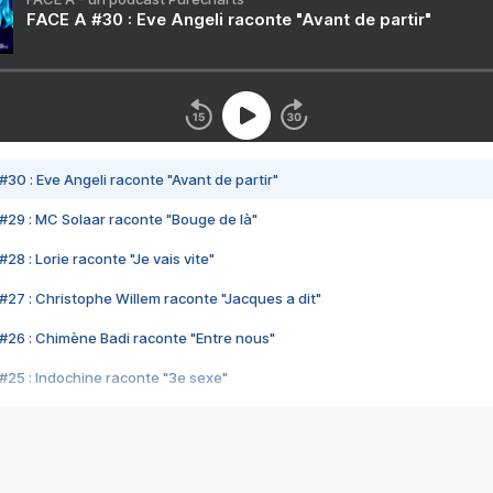
FACE A #30 : Eve Angeli raconte "Avant de partir"
#30 : Eve Angeli raconte "Avant de partir"
#29 : MC Solaar raconte "Bouge de là"
28 : Lorie raconte "Je vais vite"
#27 : Christophe Willem raconte "Jacques a dit"
#26 : Chimène Badi raconte "Entre nous"
#25 : Indochine raconte "3e sexe"
#24 : Zaho raconte "C'est chelou"
#23 : Patrick Bruel raconte "Au café des délices"